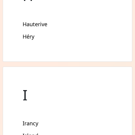
Hauterive
Héry
I
Irancy