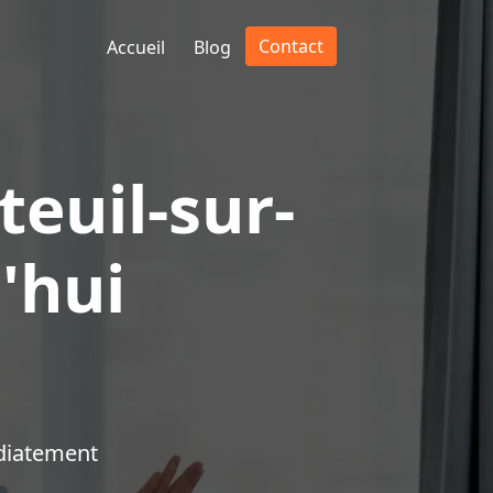
Contact
Accueil
Blog
euil-sur-
'hui
diatement