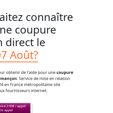
itez connaître
'une coupure
 direct le
07 Août?
our obtenir de l'aide pour une
coupure
Armançon
. Service de mise en relation
24 en France métropolitaine site
aux fournisseurs internet.
vice 2.99€ / appel
rix appel