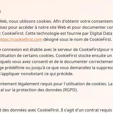
s
b, nous utilisons cookies. Afin d'obtenir votre consentemen
lisez pour accéder à notre site Web et pour documenter cor
CookieFirst. Cette technologie est fournie par Digital Dat
 https://cookiefirst.com
désigné sous le nom de CookieFirst.
 connexion est établie avec le serveur de CookieFirstpour n
ilisation de certains cookies. CookieFirst stocke ensuite un
xquels vous avez consenti et de le documenter correctemen
kage prédéfinie ou jusqu'à ce que vous demandiez la suppre
s'appliquer nonobstant ce qui précède.
entement légalement requis pour l'utilisation de cookies. La b
al sur la protection des données (RGPD).
es données avec CookieFirst. Il s'agit d'un contrat requis p