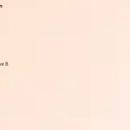
on
ue B