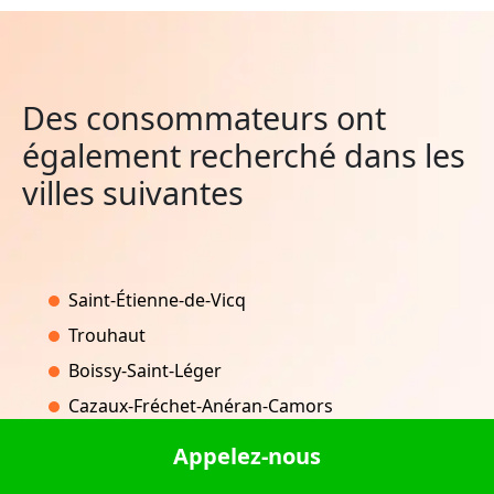
Des consommateurs ont
également recherché dans les
villes suivantes
Saint-Étienne-de-Vicq
Trouhaut
Boissy-Saint-Léger
Cazaux-Fréchet-Anéran-Camors
Bergesserin
Appelez-nous
Les Martres-d'Artière