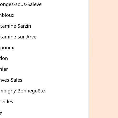
longes-sous-Salève
mbloux
tamine-Sarzin
tamine-sur-Arve
ponex
don
nier
nves-Sales
mpigny-Bonneguête
seilles
y