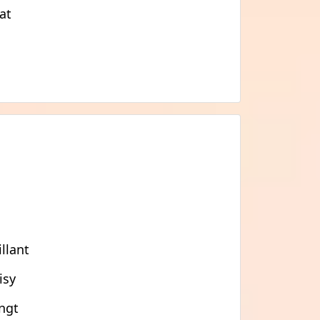
at
llant
isy
ngt