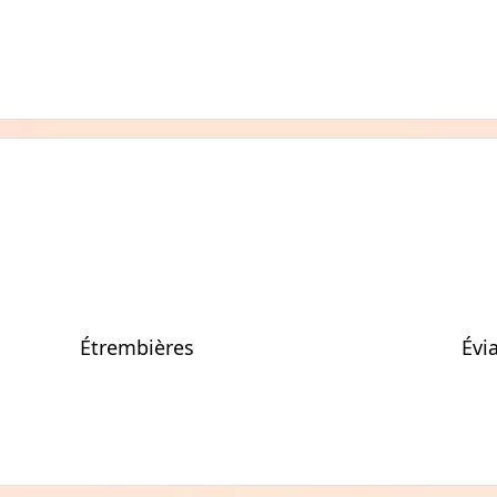
Étrembières
Évi