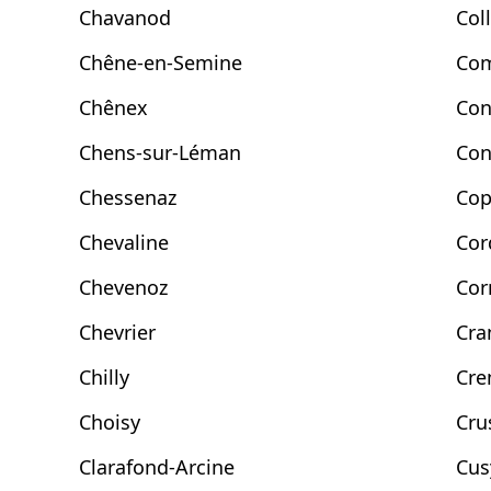
Chavanod
Col
Chêne-en-Semine
Co
Chênex
Con
Chens-sur-Léman
Con
Chessenaz
Cop
Chevaline
Cor
Chevenoz
Cor
Chevrier
Cra
Chilly
Cre
Choisy
Cru
Clarafond-Arcine
Cus