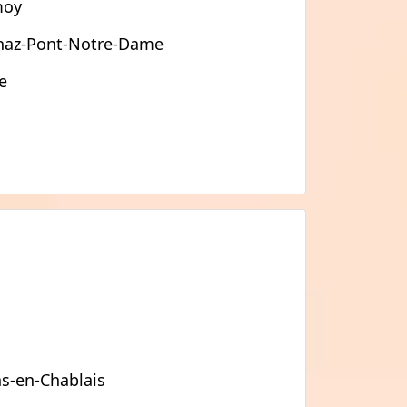
moy
haz-Pont-Notre-Dame
e
s-en-Chablais