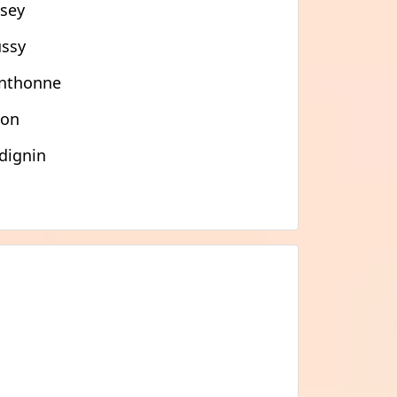
sey
ssy
nthonne
zon
dignin