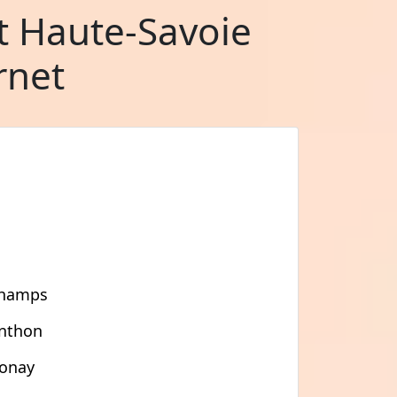
t Haute-Savoie
rnet
hamps
nthon
onay