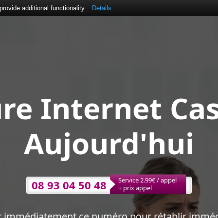
ovide additional functionality.
Details
re Internet Ca
Aujourd'hui
Service 2.99€ / appel
08 93 04 50 48
+ prix appel
r immédiatement ce numéro pour rétablir immé