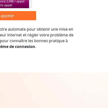
vice 2.99€ / appel
rix appel
r appeler
 notre automate pour obtenir une mise en
seur internet et régler votre problème de
 pour connaître les bonnes pratique à
lème de connexion
.