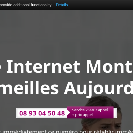
ovide additional functionality.
Details
 Internet Monti
meilles Aujourd
Service 2.99€ / appel
08 93 04 50 48
+ prix appel
r immédiatement ce numéro pour rétablir immé