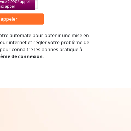
vice 2.99€ / appel
rix appel
r appeler
 notre automate pour obtenir une mise en
seur internet et régler votre problème de
 pour connaître les bonnes pratique à
lème de connexion
.