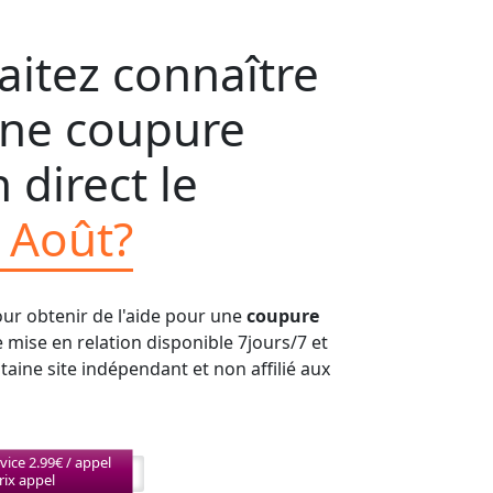
itez connaître
'une coupure
 direct le
 Août?
our obtenir de l'aide pour une
coupure
e mise en relation disponible 7jours/7 et
aine site indépendant et non affilié aux
vice 2.99€ / appel
rix appel