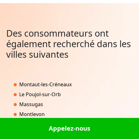
Des consommateurs ont
également recherché dans les
villes suivantes
Montaut-les-Créneaux
Le Poujol-sur-Orb
Massugas
Montlevon
Saint-Nizier-sur-Arroux
Appelez-nous
Torcé-Viviers-en-Charnie