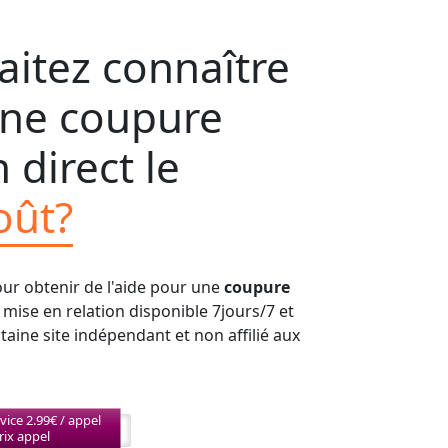
itez connaître
'une coupure
 direct le
oût?
our obtenir de l'aide pour une
coupure
e mise en relation disponible 7jours/7 et
aine site indépendant et non affilié aux
vice 2.99€ / appel
rix appel