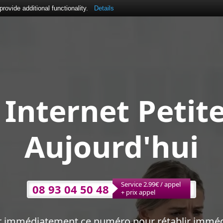
ovide additional functionality.
Details
Internet Petit
Aujourd'hui
Service 2.99€ / appel
08 93 04 50 48
+ prix appel
r immédiatement ce numéro pour rétablir immé