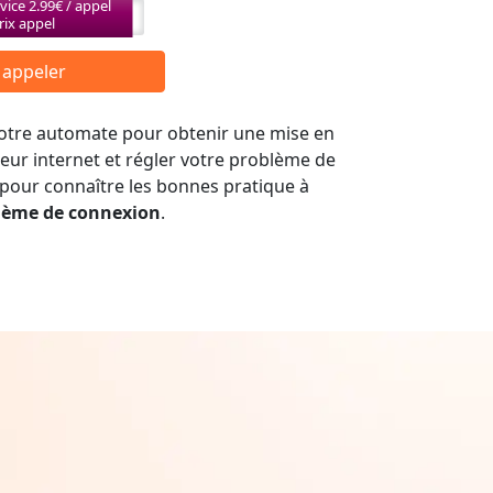
vice 2.99€ / appel
rix appel
r appeler
 notre automate pour obtenir une mise en
seur internet et régler votre problème de
 pour connaître les bonnes pratique à
lème de connexion
.