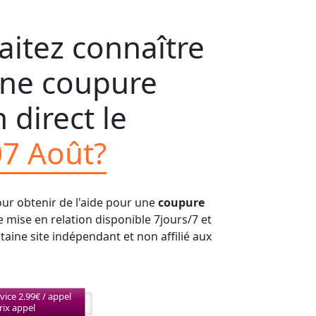
itez connaître
'une coupure
 direct le
07 Août?
our obtenir de l'aide pour une
coupure
de mise en relation disponible 7jours/7 et
aine site indépendant et non affilié aux
vice 2.99€ / appel
rix appel