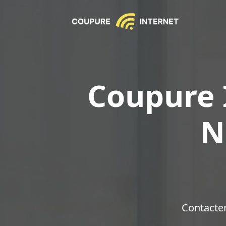
Coupure I
N
Contacte