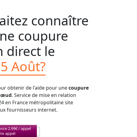
itez connaître
'une coupure
 direct le
05 Août?
our obtenir de l'aide pour une
coupure
-Nœud
. Service de mise en relation
24 en France métropolitaine site
aux fournisseurs internet.
vice 2.99€ / appel
rix appel