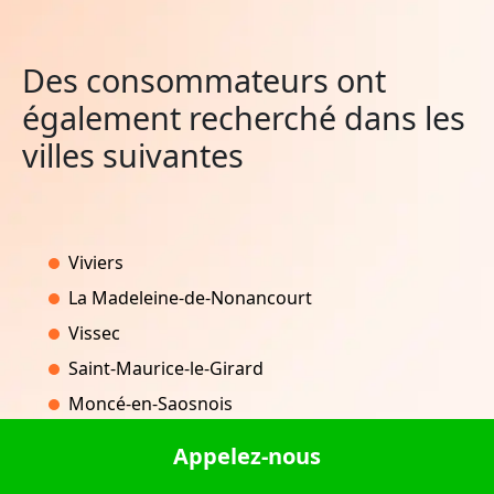
Des consommateurs ont
également recherché dans les
villes suivantes
Viviers
La Madeleine-de-Nonancourt
Vissec
Saint-Maurice-le-Girard
Moncé-en-Saosnois
Appelez-nous
Villeneuve-en-Perseigne
Saint-Denis-en-Val