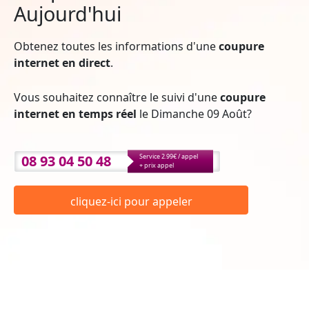
Aujourd'hui
Obtenez toutes les informations d'une
coupure
internet en direct
.
Vous souhaitez connaître le suivi d'une
coupure
internet en temps réel
le Dimanche 09 Août?
08 93 04 50 48
Service 2.99€ / appel
+ prix appel
cliquez-ici pour appeler