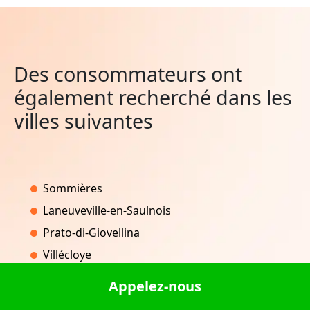
Des consommateurs ont
également recherché dans les
villes suivantes
Sommières
Laneuveville-en-Saulnois
Prato-di-Giovellina
Villécloye
Caluire-et-Cuire
Appelez-nous
Bésayes