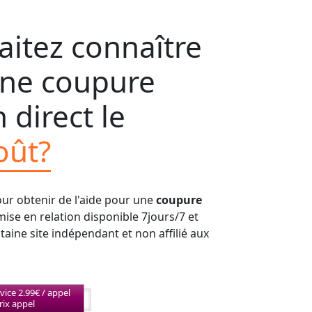
itez connaître
'une coupure
 direct le
oût?
our obtenir de l'aide pour une
coupure
mise en relation disponible 7jours/7 et
aine site indépendant et non affilié aux
vice 2.99€ / appel
rix appel