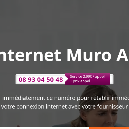
nternet Muro A
Service 2.99€ / appel
08 93 04 50 48
+ prix appel
r immédiatement ce numéro pour rétablir immé
votre connexion internet avec votre fournisseur