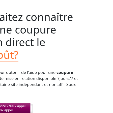
itez connaître
'une coupure
 direct le
oût?
our obtenir de l'aide pour une
coupure
 de mise en relation disponible 7jours/7 et
aine site indépendant et non affilié aux
vice 2.99€ / appel
rix appel