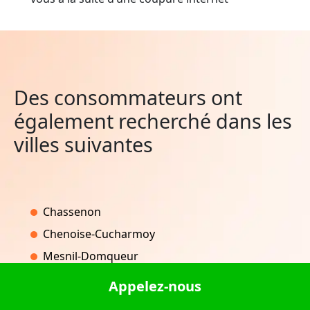
Des consommateurs ont
également recherché dans les
villes suivantes
Chassenon
Chenoise-Cucharmoy
Mesnil-Domqueur
Villeneuve-la-Lionne
Appelez-nous
Saint-Chéron