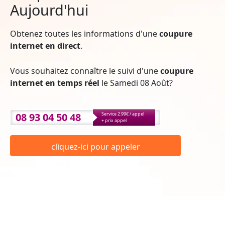
Aujourd'hui
Obtenez toutes les informations d'une
coupure
internet en direct
.
Vous souhaitez connaître le suivi d'une
coupure
internet en temps réel
le Samedi 08 Août?
08 93 04 50 48
Service 2.99€ / appel
+ prix appel
cliquez-ici pour appeler