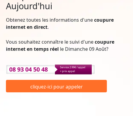
Aujourd'hui
Obtenez toutes les informations d'une
coupure
internet en direct
.
Vous souhaitez connaître le suivi d'une
coupure
internet en temps réel
le Dimanche 09 Août?
08 93 04 50 48
Service 2.99€ / appel
+ prix appel
cliquez-ici pour appeler